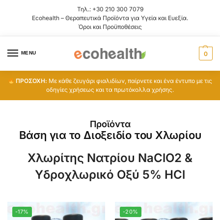
Τηλ.:
+30 210 300 7079
Ecohealth – Θεραπευτικά Προϊόντα για Υγεία και Ευεξία.
Όροι και Προϋποθέσεις
MENU
0
ΠΡΟΣΟΧΗ:
Με κάθε ζευγάρι φιαλιδίων, παίρνετε και ένα έντυπο με τις
οδηγίες χρήσεως και τα πρωτόκολλα χρήσης.
Προϊόντα
Βάση για το Διοξειδίο του Χλωρίου
Χλωρίτης Νατρίου NaClO2 &
Υδροχλωρικό Οξύ 5% HCl
-17%
-20%