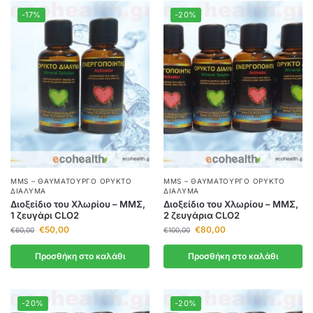
-17%
-20%
MMS – ΘΑΥΜΑΤΟΥΡΓΌ ΟΡΥΚΤΌ
MMS – ΘΑΥΜΑΤΟΥΡΓΌ ΟΡΥΚΤΌ
ΔΙΆΛΥΜΑ
ΔΙΆΛΥΜΑ
Διοξείδιο του Χλωρίου – ΜΜΣ,
Διοξείδιο του Χλωρίου – ΜΜΣ,
1 ζευγάρι CLO2
2 ζευγάρια CLO2
€
50,00
€
80,00
€
60,00
€
100,00
Προσθήκη στο καλάθι
Προσθήκη στο καλάθι
-20%
-20%