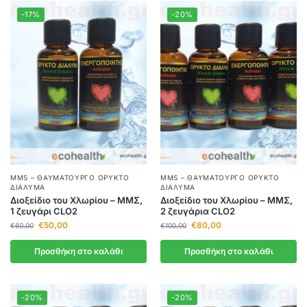
-17%
-20%
MMS – ΘΑΥΜΑΤΟΥΡΓΌ ΟΡΥΚΤΌ
MMS – ΘΑΥΜΑΤΟΥΡΓΌ ΟΡΥΚΤΌ
ΔΙΆΛΥΜΑ
ΔΙΆΛΥΜΑ
Διοξείδιο του Χλωρίου – ΜΜΣ,
Διοξείδιο του Χλωρίου – ΜΜΣ,
1 ζευγάρι CLO2
2 ζευγάρια CLO2
€
50,00
€
80,00
€
60,00
€
100,00
Προσθήκη στο καλάθι
Προσθήκη στο καλάθι
-20%
-20%