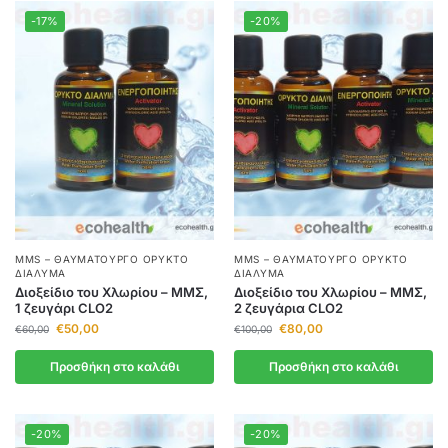
-17%
-20%
MMS – ΘΑΥΜΑΤΟΥΡΓΌ ΟΡΥΚΤΌ
MMS – ΘΑΥΜΑΤΟΥΡΓΌ ΟΡΥΚΤΌ
ΔΙΆΛΥΜΑ
ΔΙΆΛΥΜΑ
Διοξείδιο του Χλωρίου – ΜΜΣ,
Διοξείδιο του Χλωρίου – ΜΜΣ,
1 ζευγάρι CLO2
2 ζευγάρια CLO2
€
50,00
€
80,00
€
60,00
€
100,00
Προσθήκη στο καλάθι
Προσθήκη στο καλάθι
-20%
-20%