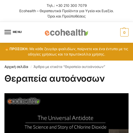
Τηλ.:
+30 210 300 7079
Ecohealth – Θεραπευτικά Προϊόντα για Υγεία και Ευεξία.
Όροι και Προϋποθέσεις
MENU
0
ΠΡΟΣΟΧΗ:
Με κάθε ζευγάρι φιαλιδίων, παίρνετε και ένα έντυπο με τις
οδηγίες χρήσεως και τα πρωτόκολλα χρήσης.
Αρχική σελίδα
Άρθρα με ετικέτα “Θεραπεία αυτοάνοσων”
/
Θεραπεία αυτοάνοσων