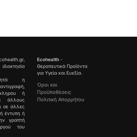
ealth.gr,
Ecohealth
-
 ιδιοκτησία
Θεραπευτικά Προϊόντα
για Υγεία και Ευεξία.
 ρητά η
Όροι και
τιγραφή,
Προϋποθέσεις
όκληρου ή
Πολιτική Απορρήτου
ε άλλους
ι σε άλλες
ή έντυπη ή
ην γραπτή
υργού του