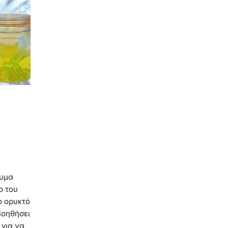
λυμα
ο του
ο ορυκτό
 βοηθήσει
 για να