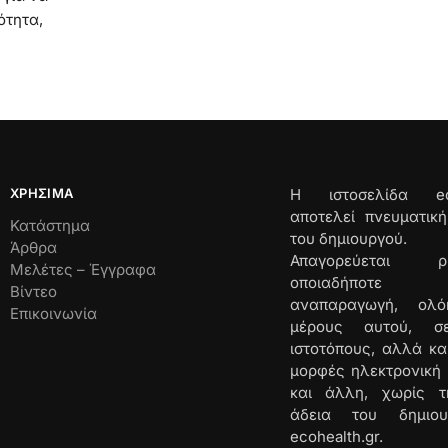
ότητα,
ΧΡΉΣΙΜΑ
Η ιστοσελίδα ecoh
αποτελεί πνευματική
Κατάστημα
του δημιουργού.
Άρθρα
Απαγορεύεται
Μελέτες – Έγγραφα
οποιαδήποτε αν
Βίντεο
αναπαραγωγή, ολ
Επικοινωνία
μέρους αυτού, σ
ιστοτόπους, αλλά κα
μορφές ηλεκτρονική 
και άλλη, χωρίς τ
άδεια του δημιο
ecohealth.gr.